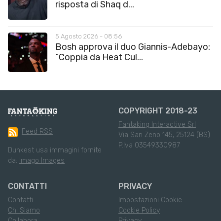
risposta di Shaq d...
5 Agosto 2026 - 08:56
Bosh approva il duo Giannis-Adebayo:
“Coppia da Heat Cul...
COPYRIGHT 2018-23
Fantaking Interactive Srl
Feed RSS
Via San Zeno 145, 25124 (BS)
P.Iva 03549330987
Dunkest usa immagini fornite
da:
Imago Images
CONTATTI
PRIVACY
Contatti
Impostazioni Cookie
Chi Siamo
Cookie Policy
Collabora
Privacy