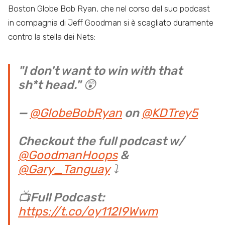
Boston Globe Bob Ryan, che nel corso del suo podcast
in compagnia di Jeff Goodman si è scagliato duramente
contro la stella dei Nets:
"I don't want to win with that
sh*t head." 😲
—
@GlobeBobRyan
on
@KDTrey5
Checkout the full podcast w/
@GoodmanHoops
&
@Gary_Tanguay
⤵️
📺Full Podcast:
https://t.co/oy112I9Wwm