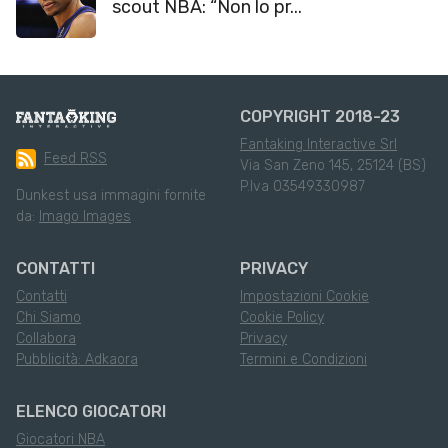
scout NBA: “Non lo pr...
COPYRIGHT 2018-23
Fantaking Interactive Srl
Feed RSS
Via San Zeno 145, 25124 (BS)
P.Iva 03549330987
Dunkest usa immagini fornite
da:
Imago Images
CONTATTI
PRIVACY
Contatti
Impostazioni Cookie
Chi Siamo
Cookie Policy
Collabora
Privacy
Pubblicità: Adkaora
Termini e Condizioni
ELENCO GIOCATORI
Giocatori NBA