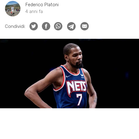
Federico Platoni
4 anni fa
Condividi: