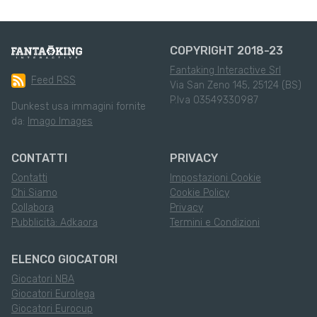
COPYRIGHT 2018-23
Fantaking Interactive Srl
Feed RSS
Via San Zeno 145, 25124 (BS)
P.Iva 03549330987
Dunkest usa immagini fornite
da:
Imago Images
CONTATTI
PRIVACY
Contatti
Impostazioni Cookie
Chi Siamo
Cookie Policy
Collabora
Privacy
Pubblicità: Adkaora
Termini e Condizioni
ELENCO GIOCATORI
Giocatori NBA
Giocatori Eurolega
Giocatori Eurocup