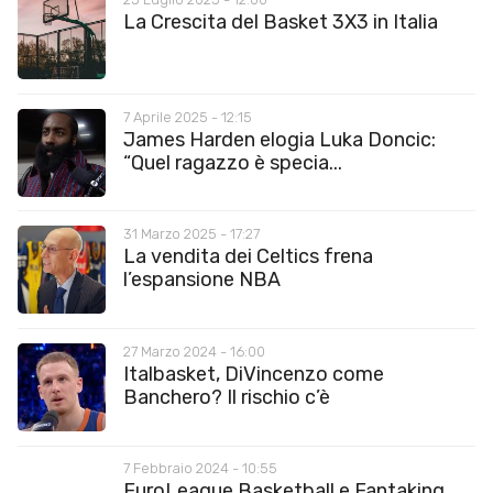
La Crescita del Basket 3X3 in Italia
7 Aprile 2025 - 12:15
James Harden elogia Luka Doncic:
“Quel ragazzo è specia...
31 Marzo 2025 - 17:27
La vendita dei Celtics frena
l’espansione NBA
27 Marzo 2024 - 16:00
Italbasket, DiVincenzo come
Banchero? Il rischio c’è
7 Febbraio 2024 - 10:55
EuroLeague Basketball e Fantaking