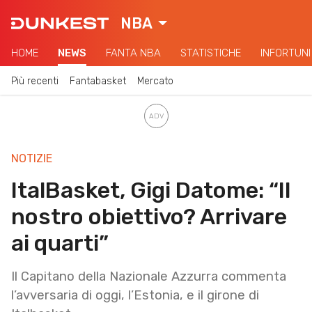
NBA
HOME
NEWS
FANTA NBA
STATISTICHE
INFORTUNI
Più recenti
Fantabasket
Mercato
NOTIZIE
ItalBasket, Gigi Datome: “Il
nostro obiettivo? Arrivare
ai quarti”
Il Capitano della Nazionale Azzurra commenta
l’avversaria di oggi, l’Estonia, e il girone di