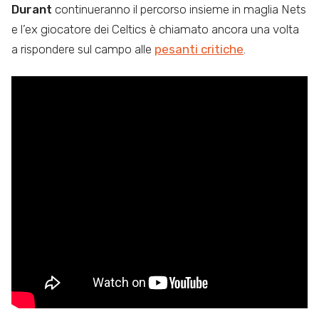
Durant
continueranno il percorso insieme in maglia Nets
e l’ex giocatore dei Celtics è chiamato ancora una volta
a rispondere sul campo alle
pesanti critiche
.