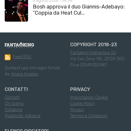
5 Agosto 2026 - 08:56
Bosh approva il duo Giannis-Adebayo:
“Coppia da Heat Cul...
COPYRIGHT 2018-23
Fantaking Interactive Srl
Feed RSS
Via San Zeno 145, 25124 (BS)
P.Iva 03549330987
Dunkest usa immagini fornite
da:
Imago Images
CONTATTI
PRIVACY
Contatti
Impostazioni Cookie
Chi Siamo
Cookie Policy
Collabora
Privacy
Pubblicità: Adkaora
Termini e Condizioni