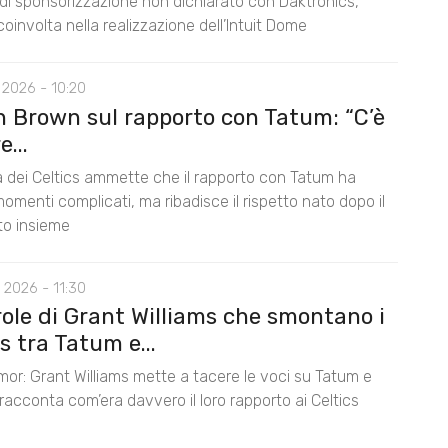
di sponsorizzazione non dichiarato con Daktronics,
oinvolta nella realizzazione dell’Intuit Dome
 2026 - 10:20
n Brown sul rapporto con Tatum: “C’è
...
la dei Celtics ammette che il rapporto con Tatum ha
omenti complicati, ma ribadisce il rispetto nato dopo il
nto insieme
 2026 - 11:30
role di Grant Williams che smontano i
 tra Tatum e...
mor: Grant Williams mette a tacere le voci su Tatum e
acconta com’era davvero il loro rapporto ai Celtics