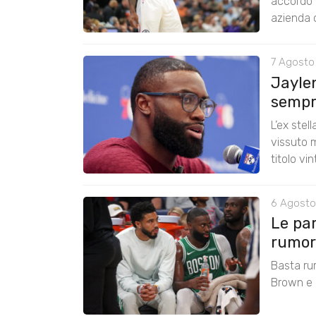
accordo 
azienda c
7 Agosto
Jayle
sempre
L’ex stel
vissuto m
titolo vi
6 Agosto
Le pa
rumors
Basta ru
Brown e r