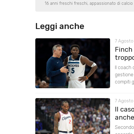
16 anni freschi freschi, appassionato di calci
Leggi anche
7 Agosto 
Finch
tropp
Il coach
gestione 
compiti g
7 Agosto
Il cas
anche
Secondo 