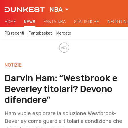
NBA
HOME
NEWS
FANTA NBA
STATISTICHE
INFORTUNI
Più recenti
Fantabasket
Mercato
NOTIZIE
Darvin Ham: “Westbrook e
Beverley titolari? Devono
difendere”
Ham vuole esplorare la soluzione Westbrook-
Beverley come guardie titolari a condizione che