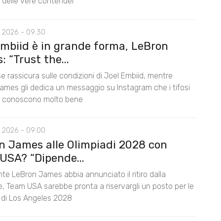
lo delle vere contender
 2026 - 09:30
Embiid è in grande forma, LeBron
 “Trust the...
e rassicura sulle condizioni di Joel Embiid, mentre
ames gli dedica un messaggio su Instagram che i tifosi
s conoscono molto bene
 2026 - 09:00
n James alle Olimpiadi 2028 con
USA? “Dipende...
te LeBron James abbia annunciato il ritiro dalla
e, Team USA sarebbe pronta a riservargli un posto per le
i di Los Angeles 2028