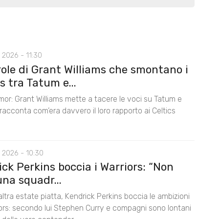
 2026 - 11:30
role di Grant Williams che smontano i
 tra Tatum e...
mor: Grant Williams mette a tacere le voci su Tatum e
acconta com’era davvero il loro rapporto ai Celtics
 2026 - 10:30
ck Perkins boccia i Warriors: “Non
na squadr...
ltra estate piatta, Kendrick Perkins boccia le ambizioni
iors: secondo lui Stephen Curry e compagni sono lontani