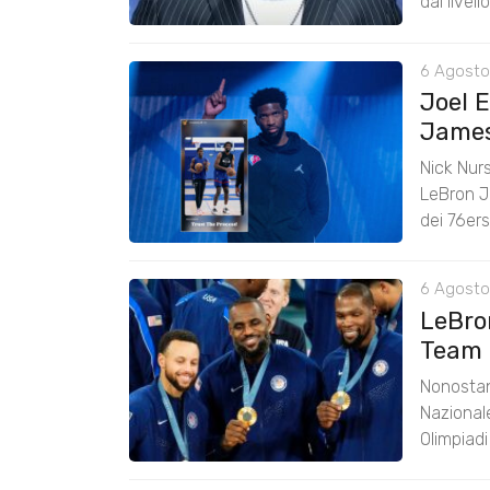
dal livel
6 Agosto
Joel 
James:
Nick Nurs
LeBron J
dei 76er
6 Agosto
LeBro
Team 
Nonostan
Nazional
Olimpiad