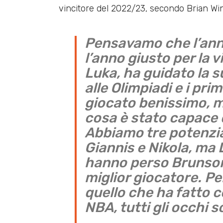
vincitore del 2022/23, secondo Brian Wi
Pensavamo che l’ann
l’anno giusto per la v
Luka, ha guidato la s
alle Olimpiadi e i pri
giocato benissimo, m
cosa è stato capace 
Abbiamo tre potenzia
Giannis e Nikola, ma 
hanno perso Brunson
miglior giocatore. P
quello che ha fatto c
NBA, tutti gli occhi s