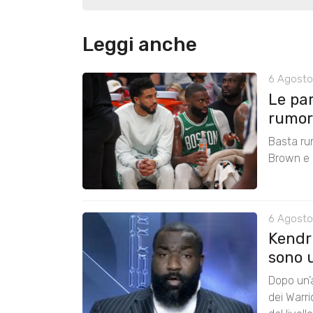
Leggi anche
6 Agosto
Le pa
rumors
Basta ru
Brown e r
6 Agosto
Kendri
sono u
Dopo un’a
dei Warr