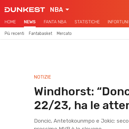
NBA
HOME
NEWS
FANTA NBA
STATISTICHE
INFORTUNI
Più recenti
Fantabasket
Mercato
NOTIZIE
Windhorst: “Donc
22/23, ha le atten
Doncic, Antetokounmpo e Jokic: secondo
prossimo MVP è lo sloveno