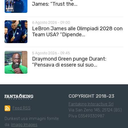
James: “Trust the...
6 Agosto 2026 - 09:00
LeBron James alle Olimpiadi 2028 con
Team USA? “Dipende...
5 Agosto 2026 - 09:45
Draymond Green punge Durant:
“Pensava di essere sul suo...
COPYRIGHT 2018-23
Fantaking Interactive Srl
Feed RSS
Via San Zeno 145, 25124 (BS)
P.Iva 03549330987
Dunkest usa immagini fornite
da:
Imago Images