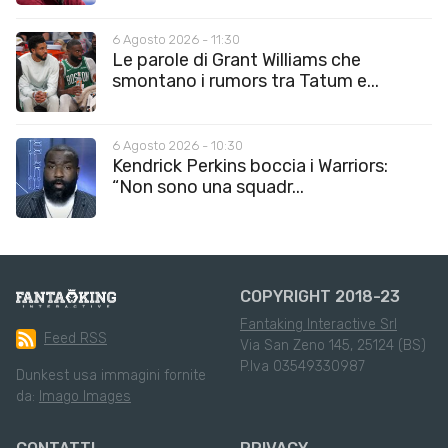
6 Agosto 2026 - 11:30
Le parole di Grant Williams che
smontano i rumors tra Tatum e...
6 Agosto 2026 - 10:30
Kendrick Perkins boccia i Warriors:
“Non sono una squadr...
COPYRIGHT 2018-23
Fantaking Interactive Srl
Feed RSS
Via San Zeno 145, 25124 (BS)
P.Iva 03549330987
Dunkest usa immagini fornite
da:
Imago Images