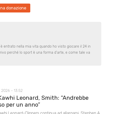
una donazione
 è entrato nella mia vita quando ho visto giocare il 24 in
rivo perché lo sport è una forma d'arte, e come tale va
 2026 - 13:52
Kawhi Leonard, Smith: “Andrebbe
so per un anno”
awhi Leonard-Clippers continua ad allargarsi. Stephen A.