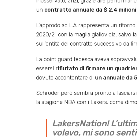
inosservato, anzi, grazie alle performan
un
contratto annuale da $ 2.4 milioni
L’approdo ad L.A rappresenta un ritorno 
2020/21 con la maglia gialloviola, salvo l
sull’entità del contratto successivo da fi
La point guard tedesca aveva sopravvalut
essersi
rifiutato di firmare un quadrie
dovuto accontentare di
un annuale da 5
Schroder però sembra pronto a lasciarsi il
la stagione NBA con i Lakers, come dimos
LakersNation! L’ult
volevo, mi sono sen