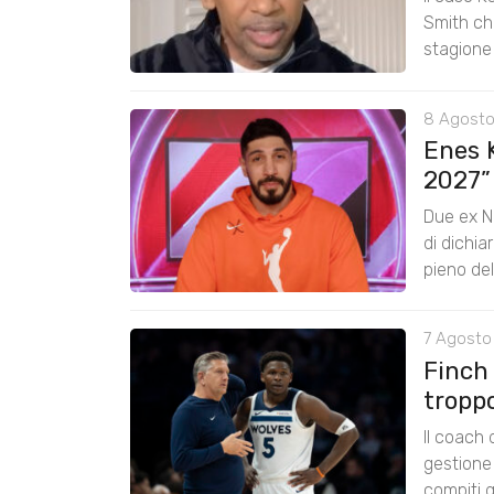
Smith chi
stagione
8 Agosto
Enes K
2027”
Due ex N
di dichia
pieno de
7 Agosto 
Finch
tropp
Il coach
gestione 
compiti g