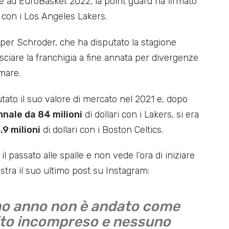
ce ad EuroBasket 2022, la point guard ha firmato
con i Los Angeles Lakers.
per Schroder, che ha disputato la stagione
asciare la franchigia a fine annata per divergenze
rmare.
ato il suo valore di mercato nel 2021 e, dopo
nnale da 84 milioni
di dollari con i Lakers, si era
.9 milioni
di dollari con i Boston Celtics.
 passato alle spalle e non vede l’ora di iniziare
tra il suo ultimo post su Instagram:
imo anno non è andato come
tito incompreso e nessuno