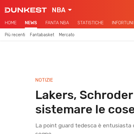
NBA
HOME
NEWS
FANTA NBA
STATISTICHE
INFORTUNI
Più recenti
Fantabasket
Mercato
NOTIZIE
Lakers, Schroder
sistemare le cos
La point guard tedesca è entusiasta di
segno