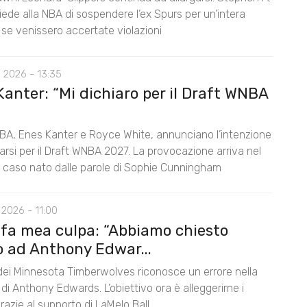
ede alla NBA di sospendere l’ex Spurs per un’intera
 se venissero accertate violazioni
 2026 - 13:35
anter: “Mi dichiaro per il Draft WNBA
BA, Enes Kanter e Royce White, annunciano l’intenzione
rarsi per il Draft WNBA 2027. La provocazione arriva nel
l caso nato dalle parole di Sophie Cunningham
2026 - 11:00
 fa mea culpa: “Abbiamo chiesto
o ad Anthony Edwar...
 dei Minnesota Timberwolves riconosce un errore nella
di Anthony Edwards. L’obiettivo ora è alleggerirne i
razie al supporto di LaMelo Ball