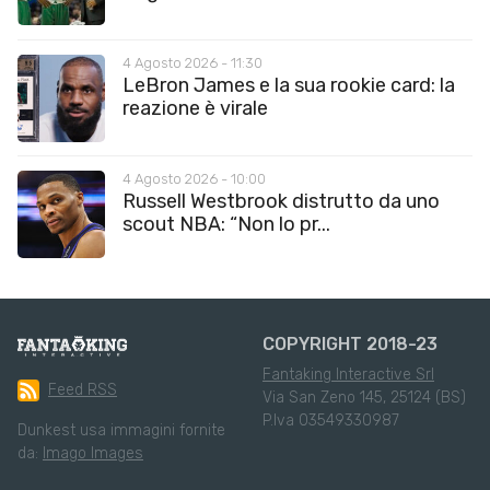
4 Agosto 2026 - 11:30
LeBron James e la sua rookie card: la
reazione è virale
4 Agosto 2026 - 10:00
Russell Westbrook distrutto da uno
scout NBA: “Non lo pr...
COPYRIGHT 2018-23
Fantaking Interactive Srl
Feed RSS
Via San Zeno 145, 25124 (BS)
P.Iva 03549330987
Dunkest usa immagini fornite
da:
Imago Images