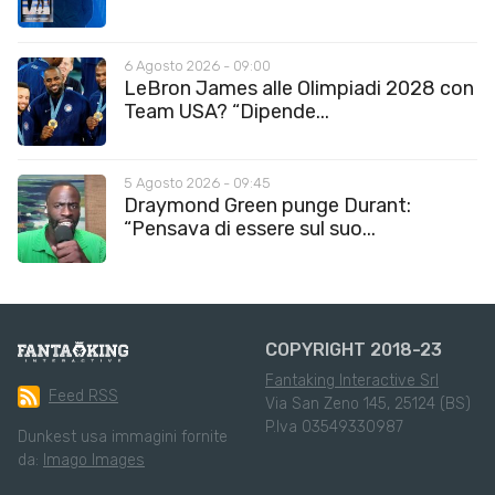
6 Agosto 2026 - 09:00
LeBron James alle Olimpiadi 2028 con
Team USA? “Dipende...
5 Agosto 2026 - 09:45
Draymond Green punge Durant:
“Pensava di essere sul suo...
COPYRIGHT 2018-23
Fantaking Interactive Srl
Feed RSS
Via San Zeno 145, 25124 (BS)
P.Iva 03549330987
Dunkest usa immagini fornite
da:
Imago Images