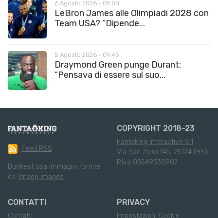
6 Agosto 2026 - 09:00
LeBron James alle Olimpiadi 2028 con
Team USA? “Dipende...
5 Agosto 2026 - 09:45
Draymond Green punge Durant:
“Pensava di essere sul suo...
COPYRIGHT 2018-23
Fantaking Interactive Srl
Feed RSS
Via San Zeno 145, 25124 (BS)
P.Iva 03549330987
Dunkest usa immagini fornite
da:
Imago Images
CONTATTI
PRIVACY
Contatti
Impostazioni Cookie