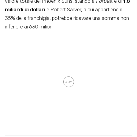
valore totale dei Phoenix Suns, stando a
Forbes
, è di
1.8
miliardi di dollari
e Robert Sarver, a cui appartiene il
35% della franchigia, potrebbe ricavare una somma non
inferiore ai 630 milioni.