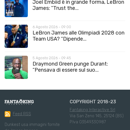
Joel Embiid è in grande forma, LeBron
James: “Trust the...
6 Agosto 2026 - 09:00
LeBron James alle Olimpiadi 2028 con
Team USA? “Dipende...
5 Agosto 2026 - 09:45
Draymond Green punge Durant:
“Pensava di essere sul suo...
COPYRIGHT 2018-23
Fantaking Interactive Srl
Feed RSS
Via San Zeno 145, 25124 (BS)
P.Iva 03549330987
Dunkest usa immagini fornite