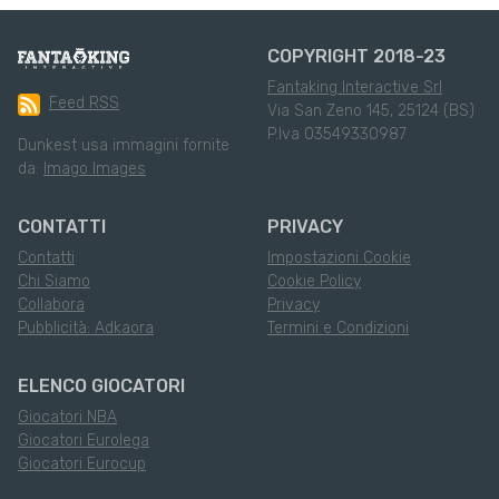
COPYRIGHT 2018-23
Fantaking Interactive Srl
Feed RSS
Via San Zeno 145, 25124 (BS)
P.Iva 03549330987
Dunkest usa immagini fornite
da:
Imago Images
CONTATTI
PRIVACY
Contatti
Impostazioni Cookie
Chi Siamo
Cookie Policy
Collabora
Privacy
Pubblicità: Adkaora
Termini e Condizioni
ELENCO GIOCATORI
Giocatori NBA
Giocatori Eurolega
Giocatori Eurocup