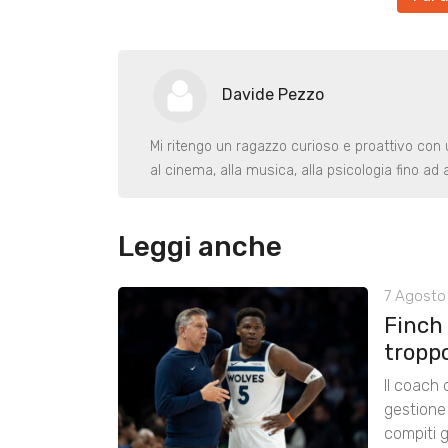
Davide Pezzo
Mi ritengo un ragazzo curioso e proattivo con 
al cinema, alla musica, alla psicologia fino ad 
Leggi anche
7 Agosto 
Finch
tropp
Il coach
gestione 
compiti g