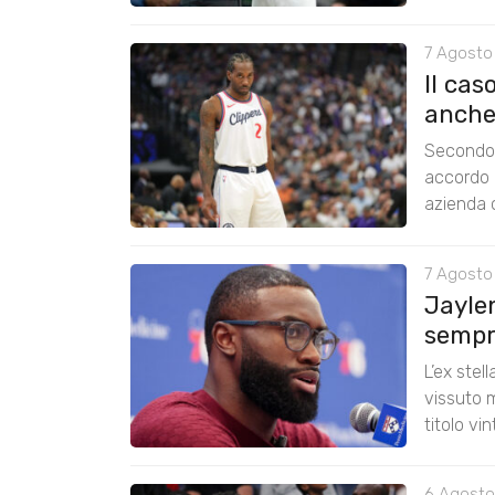
7 Agosto
Il cas
anche
Secondo 
accordo 
azienda c
7 Agosto
Jayle
sempre
L’ex stel
vissuto m
titolo vi
6 Agosto