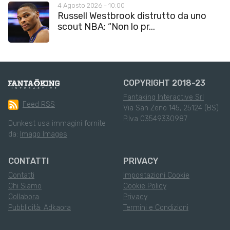
4 Agosto 2026 - 10:00
Russell Westbrook distrutto da uno
scout NBA: “Non lo pr...
COPYRIGHT 2018-23
Fantaking Interactive Srl
Feed RSS
Via San Zeno 145, 25124 (BS)
P.Iva 03549330987
Dunkest usa immagini fornite
da:
Imago Images
CONTATTI
PRIVACY
Contatti
Impostazioni Cookie
Chi Siamo
Cookie Policy
Collabora
Privacy
Pubblicità: Adkaora
Termini e Condizioni