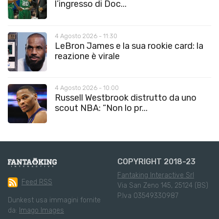
l’ingresso di Doc...
4 Agosto 2026 - 11:30
LeBron James e la sua rookie card: la
reazione è virale
4 Agosto 2026 - 10:00
Russell Westbrook distrutto da uno
scout NBA: “Non lo pr...
COPYRIGHT 2018-23
Fantaking Interactive Srl
Feed RSS
Via San Zeno 145, 25124 (BS)
P.Iva 03549330987
Dunkest usa immagini fornite
da:
Imago Images