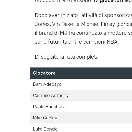
Ad oggi, in NBA vi sono
17 giocatori
leg
Dopo aver iniziato l’attività di sponsori
Jones, Vin Baker e Michael Finley (cono
il brand di MJ ha continuato a mettere sot
sono futuri talenti e campioni NBA.
Di seguito la lista completa.
Giocatore
Bam Adebayo
Carmelo Anthony
Paolo Banchero
Mike Conley
Luka Doncic