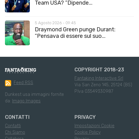
Team USA? “Dipende...
5 Agosto 2026 - 09:45
Draymond Green punge Durant:
“Pensava di essere sul suo...
COPYRIGHT 2018-23
Fantaking Interactive Srl
Feed RSS
Via San Zeno 145, 25124 (BS)
P.Iva 03549330987
Dunkest usa immagini fornite
da:
Imago Images
CONTATTI
PRIVACY
Contatti
Impostazioni Cookie
Chi Siamo
Cookie Policy
Collabora
Privacy