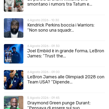
smontano i rumors tra Tatum e...
6 Agosto 2026 - 10:30
Kendrick Perkins boccia i Warriors:
“Non sono una squadr...
6 Agosto 2026 - 09:30
Joel Embiid è in grande forma, LeBron
James: “Trust the...
6 Agosto 2026 - 09:00
LeBron James alle Olimpiadi 2028 con
Team USA? “Dipende...
5 Agosto 2026 - 09:45
Draymond Green punge Durant:
“Pensava di essere sul suo...