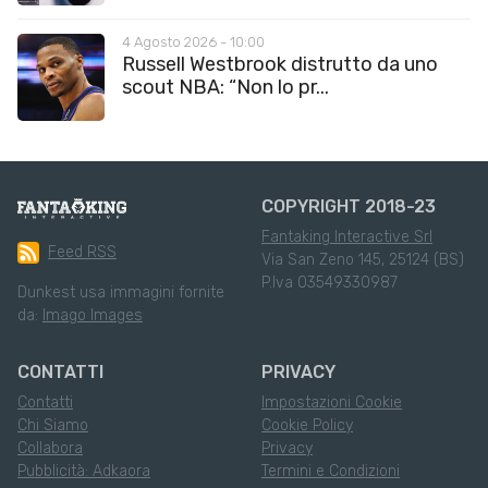
4 Agosto 2026 - 10:00
Russell Westbrook distrutto da uno
scout NBA: “Non lo pr...
COPYRIGHT 2018-23
Fantaking Interactive Srl
Feed RSS
Via San Zeno 145, 25124 (BS)
P.Iva 03549330987
Dunkest usa immagini fornite
da:
Imago Images
CONTATTI
PRIVACY
Contatti
Impostazioni Cookie
Chi Siamo
Cookie Policy
Collabora
Privacy
Pubblicità: Adkaora
Termini e Condizioni