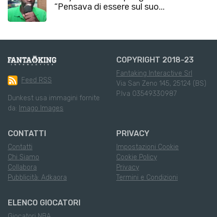
“Pensava di essere sul suo...
COPYRIGHT 2018-23
Fantaking Interactive Srl
Feed RSS
Via San Zeno 145, 25124 (BS)
P.Iva 03549330987
Dunkest usa immagini fornite
da:
Imago Images
CONTATTI
PRIVACY
Contatti
Impostazioni Cookie
Chi Siamo
Cookie Policy
Collabora
Privacy
Pubblicità: Adkaora
Termini e Condizioni
ELENCO GIOCATORI
Giocatori NBA