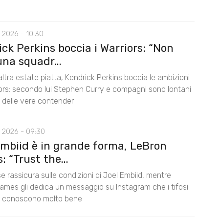
 2026 - 10:30
ck Perkins boccia i Warriors: “Non
na squadr...
ltra estate piatta, Kendrick Perkins boccia le ambizioni
iors: secondo lui Stephen Curry e compagni sono lontani
lo delle vere contender
 2026 - 09:30
Embiid è in grande forma, LeBron
 “Trust the...
e rassicura sulle condizioni di Joel Embiid, mentre
ames gli dedica un messaggio su Instagram che i tifosi
s conoscono molto bene