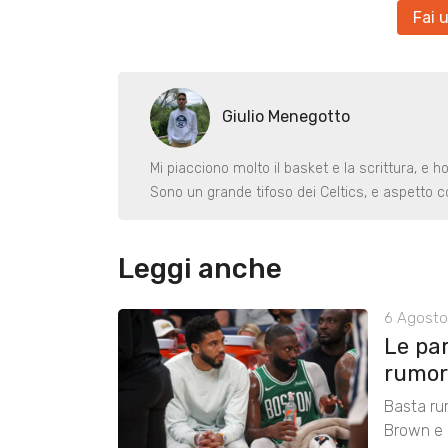
Fai 
Giulio Menegotto
Mi piacciono molto il basket e la scrittura, e h
Sono un grande tifoso dei Celtics, e aspetto co
Leggi anche
6 Agosto
Le pa
rumors
Basta ru
Brown e r