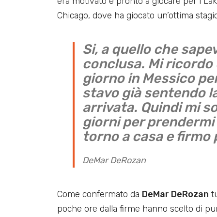
era motivato e pronto a giocare per i Lak
Chicago, dove ha giocato un’ottima stagi
Si, a quello che sapev
conclusa. Mi ricordo
giorno in Messico pe
stavo già sentendo l
arrivata. Quindi mi s
giorni per prendermi 
torno a casa e firmo 
DeMar DeRozan
Come confermato da
DeMar DeRozan
tu
poche ore dalla firme hanno scelto di pu