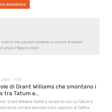
una donazione
o unito le mie passioni iniziando a scrivere di basket.
n ansia il 18esimo titolo
 2026 - 11:30
role di Grant Williams che smontano i
 tra Tatum e...
mor: Grant Williams mette a tacere le voci su Tatum e
acconta com’era davvero il loro rapporto ai Celtics