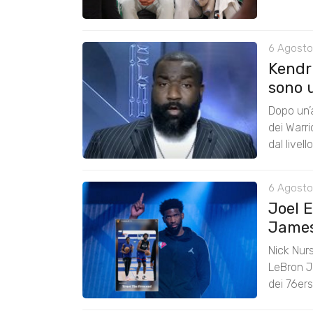
6 Agosto
Kendri
sono u
Dopo un’a
dei Warr
dal livel
6 Agosto
Joel 
James:
Nick Nurs
LeBron J
dei 76er