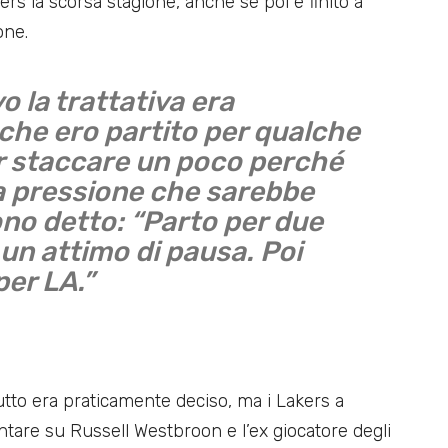
ers la scorsa stagione, anche se poi è finito a
one.
o la trattativa era
 che ero partito per qualche
r staccare un poco perché
a pressione che sarebbe
ono detto: “Parto per due
un attimo di pausa. Poi
per LA.”
tto era praticamente deciso, ma i Lakers a
ntare su Russell Westbroon e l’ex giocatore degli