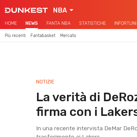
NBA
HOME
NEWS
FANTA NBA
STATISTICHE
INFORTUNI
Più recenti
Fantabasket
Mercato
NOTIZIE
La verità di DeR
firma con i Laker
In una recente intervista DeMar DeR
trasferimento ai Lakers