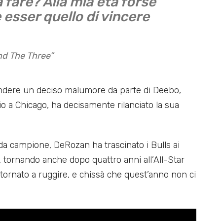
a fare? Alla mia età forse
 esser quello di vincere
nd The Three”
tendere un deciso malumore da parte di Deebo,
io a Chicago, ha decisamente rilanciato la sua
da campione, DeRozan ha trascinato i Bulls ai
, tornando anche dopo quattro anni all’All-Star
ornato a ruggire, e chissà che quest’anno non ci