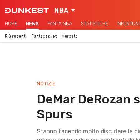
NBA
HOME
NEWS
FANTA NBA
STATISTICHE
INFORTUNI
Più recenti
Fantabasket
Mercato
NOTIZIE
DeMar DeRozan su
Spurs
Stanno facendo molto discutere le dich
manda certo a dire nei confronti dell