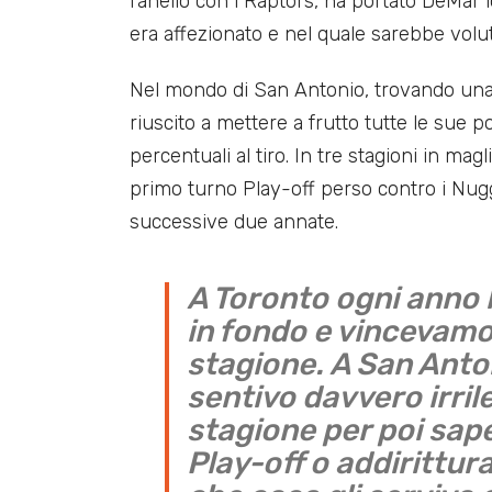
l’anello con i Raptors, ha portato DeMar 
era affezionato e nel quale sarebbe volut
Nel mondo di San Antonio, trovando un
riuscito a mettere a frutto tutte le sue po
percentuali al tiro. In tre stagioni in ma
primo turno Play-off perso contro i Nug
successive due annate.
A Toronto ogni anno 
in fondo e vincevamo
stagione. A San Antoni
sentivo davvero irri
stagione per poi sape
Play-off o addirittura