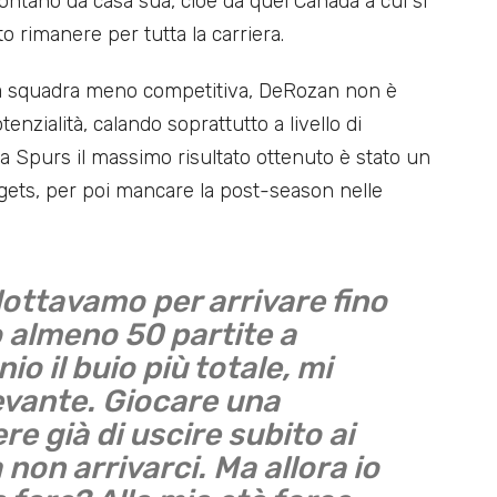
lontano da casa sua, cioè da quel Canada a cui si
o rimanere per tutta la carriera.
a squadra meno competitiva, DeRozan non è
tenzialità, calando soprattutto a livello di
glia Spurs il massimo risultato ottenuto è stato un
gets, per poi mancare la post-season nelle
lottavamo per arrivare fino
 almeno 50 partite a
o il buio più totale, mi
levante. Giocare una
re già di uscire subito ai
 non arrivarci. Ma allora io