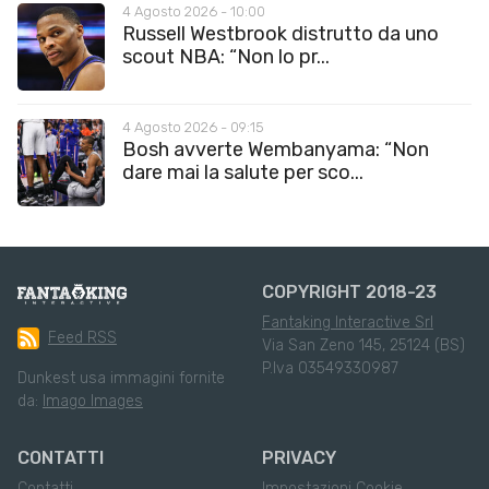
4 Agosto 2026 - 10:00
Russell Westbrook distrutto da uno
scout NBA: “Non lo pr...
4 Agosto 2026 - 09:15
Bosh avverte Wembanyama: “Non
dare mai la salute per sco...
COPYRIGHT 2018-23
Fantaking Interactive Srl
Feed RSS
Via San Zeno 145, 25124 (BS)
P.Iva 03549330987
Dunkest usa immagini fornite
da:
Imago Images
CONTATTI
PRIVACY
Contatti
Impostazioni Cookie