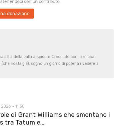
ostenendoci con un contributo.
una donazione
ttia della palla a spicchi. Cresciuto con la mitica
che nostalgia), sogno un giorno di poterla rivedere a
 2026 - 11:30
role di Grant Williams che smontano i
 tra Tatum e...