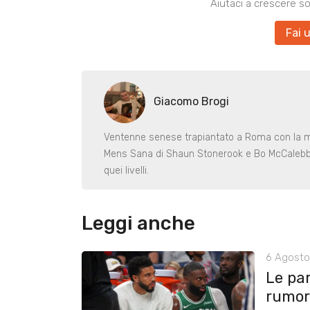
Aiutaci a crescere s
Fai 
Giacomo Brogi
Ventenne senese trapiantato a Roma con la mala
Mens Sana di Shaun Stonerook e Bo McCalebb (
quei livelli.
Leggi anche
6 Agosto
Le pa
rumors