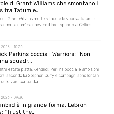
role di Grant Williams che smontano i
 tra Tatum e...
mor: Grant Williams mette a tacere le voci su Tatum e
acconta com’era davvero il loro rapporto ai Celtics
 2026 - 10:30
ck Perkins boccia i Warriors: “Non
na squadr...
ltra estate piatta, Kendrick Perkins boccia le ambizioni
iors: secondo lui Stephen Curry e compagni sono lontani
lo delle vere contender
 2026 - 09:30
Embiid è in grande forma, LeBron
 “Trust the...