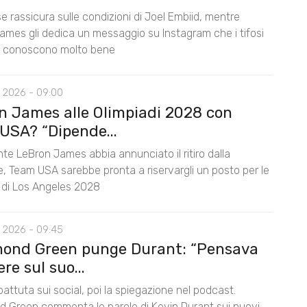
e rassicura sulle condizioni di Joel Embiid, mentre
ames gli dedica un messaggio su Instagram che i tifosi
s conoscono molto bene
 2026 - 09:00
n James alle Olimpiadi 2028 con
USA? “Dipende...
te LeBron James abbia annunciato il ritiro dalla
e, Team USA sarebbe pronta a riservargli un posto per le
i di Los Angeles 2028
 2026 - 09:45
ond Green punge Durant: “Pensava
ere sul suo...
battuta sui social, poi la spiegazione nel podcast.
 Green commenta le parole di Kevin Durant sui nuovi