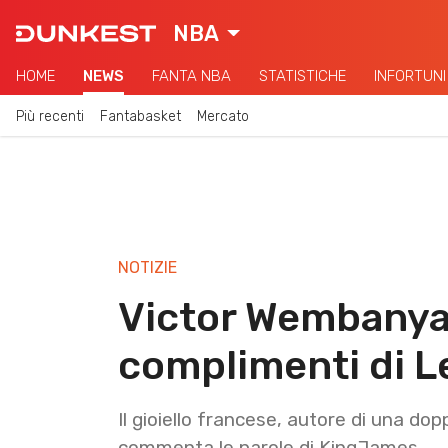
NBA
HOME
NEWS
FANTA NBA
STATISTICHE
INFORTUNI
Più recenti
Fantabasket
Mercato
NOTIZIE
Victor Wembanya
complimenti di 
Il gioiello francese, autore di una dop
commenta le parole di KingJames