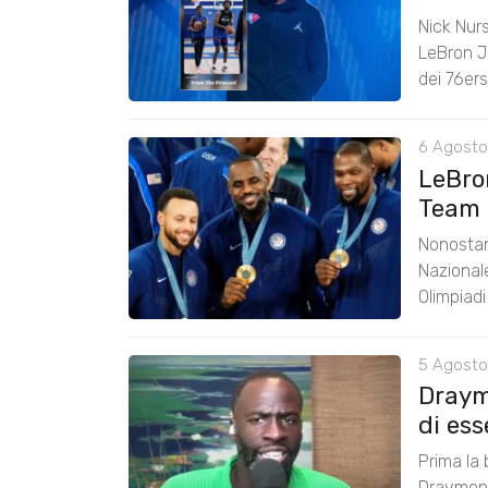
Nick Nurs
LeBron J
dei 76er
6 Agosto
LeBro
Team 
Nonostan
Nazional
Olimpiad
5 Agosto
Draym
di ess
Prima la 
Draymond