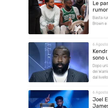
Le pa
rumors
Basta ru
Brown e r
6 Agosto
Kendri
sono u
Dopo un’a
dei Warr
dal livel
6 Agosto
Joel 
James: