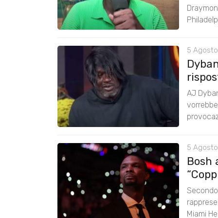
Draymond
Philadelp
5 Agosto
Dyban
rispos
AJ Dyban
vorrebbe 
provocazi
5 Agosto
Bosh 
“Coppi
Secondo 
rappresen
Miami He