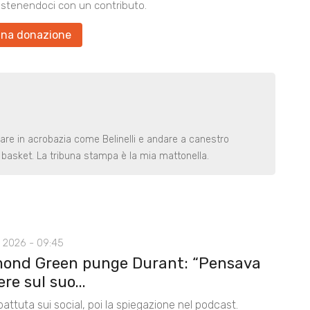
ostenendoci con un contributo.
una donazione
rare in acrobazia come Belinelli e andare a canestro
basket. La tribuna stampa è la mia mattonella.
 2026 - 09:45
ond Green punge Durant: “Pensava
ere sul suo...
battuta sui social, poi la spiegazione nel podcast.