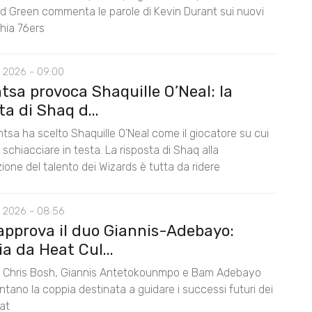
 Green commenta le parole di Kevin Durant sui nuovi
hia 76ers
 2026 - 09:00
tsa provoca Shaquille O’Neal: la
ta di Shaq d...
tsa ha scelto Shaquille O’Neal come il giocatore su cui
schiacciare in testa. La risposta di Shaq alla
one del talento dei Wizards è tutta da ridere
 2026 - 08:56
approva il duo Giannis-Adebayo:
a da Heat Cul...
Chris Bosh, Giannis Antetokounmpo e Bam Adebayo
tano la coppia destinata a guidare i successi futuri dei
at