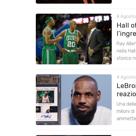
4 Agosto
Hall 
l’ingr
Ray Alle
nella Hal
storico n
4 Agosto
LeBron
reazio
Una delle
milioni d
ammette 