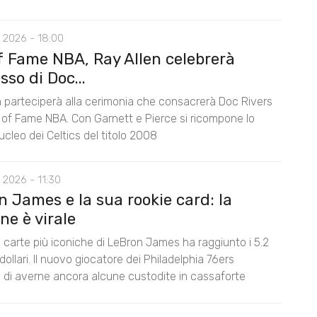
 2026 - 18:00
of Fame NBA, Ray Allen celebrerà
esso di Doc...
n parteciperà alla cerimonia che consacrerà Doc Rivers
l of Fame NBA. Con Garnett e Pierce si ricompone lo
ucleo dei Celtics del titolo 2008
 2026 - 11:30
 James e la sua rookie card: la
ne è virale
 carte più iconiche di LeBron James ha raggiunto i 5.2
i dollari. Il nuovo giocatore dei Philadelphia 76ers
di averne ancora alcune custodite in cassaforte