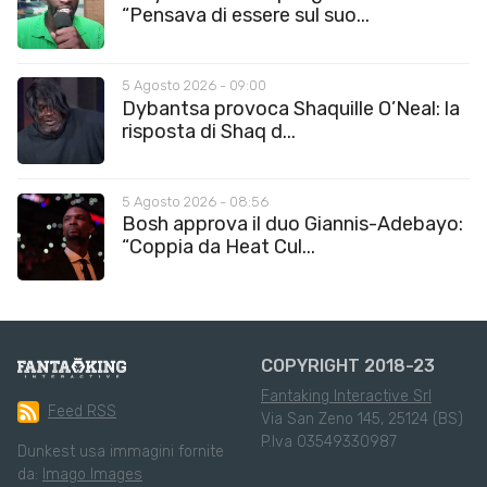
“Pensava di essere sul suo...
5 Agosto 2026 - 09:00
Dybantsa provoca Shaquille O’Neal: la
risposta di Shaq d...
5 Agosto 2026 - 08:56
Bosh approva il duo Giannis-Adebayo:
“Coppia da Heat Cul...
COPYRIGHT 2018-23
Fantaking Interactive Srl
Feed RSS
Via San Zeno 145, 25124 (BS)
P.Iva 03549330987
Dunkest usa immagini fornite
da:
Imago Images