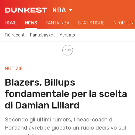
NBA
HOME
NEWS
FANTA NBA
STATISTICHE
INFORTUNI
Più recenti
Fantabasket
Mercato
NOTIZIE
Blazers, Billups
fondamentale per la scelta
di Damian Lillard
Secondo gli ultimi rumors, l’head-coach di
Portland avrebbe giocato un ruolo decisivo sul