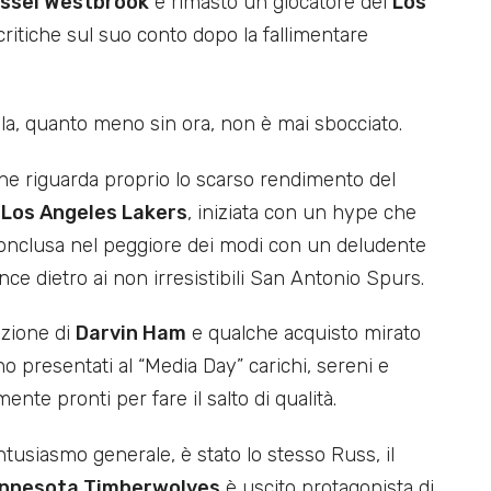
ssel Westbrook
è rimasto un giocatore dei
Los
ritiche sul suo conto dopo la fallimentare
viola, quanto meno sin ora, non è mai sbocciato.
ne riguarda proprio lo scarso rendimento del
i
Los Angeles Lakers
, iniziata con un hype che
 conclusa nel peggiore dei modi con un deludente
e dietro ai non irresistibili San Antonio Spurs.
izione di
Darvin Ham
e qualche acquisto mirato
no presentati al “Media Day” carichi, sereni e
mente pronti per fare il salto di qualità.
usiasmo generale, è stato lo stesso Russ, il
nnesota Timberwolves
è uscito protagonista di