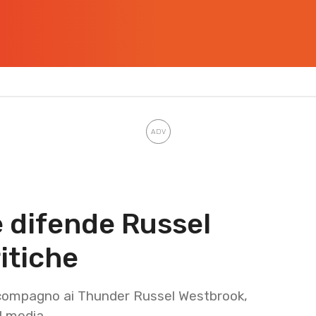
 difende Russel
itiche
x compagno ai Thunder Russel Westbrook,
al media