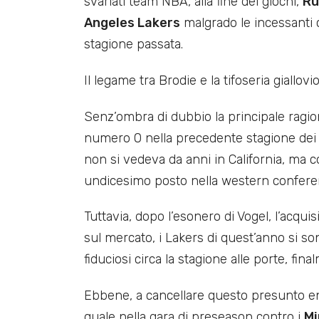
svariati team NBA, alla fine dei giochi,
Ru
Angeles Lakers
malgrado le incessanti c
stagione passata.
Il legame tra Brodie e la tifoseria giallo
Senz’ombra di dubbio la principale ragio
numero 0 nella precedente stagione de
non si vedeva da anni in California, ma
undicesimo posto nella western conferenc
Tuttavia, dopo l’esonero di Vogel, l’acquis
sul mercato, i Lakers di quest’anno si so
fiduciosi circa la stagione alle porte, final
Ebbene, a cancellare questo presunto ent
quale nella gara di preseason contro i
Mi