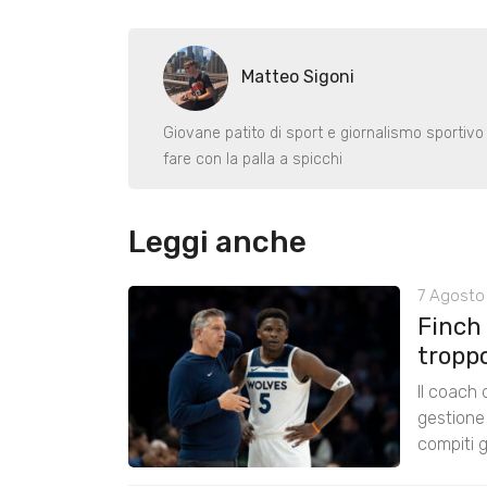
Matteo Sigoni
Giovane patito di sport e giornalismo sportivo
fare con la palla a spicchi
Leggi anche
7 Agosto 
Finch
tropp
Il coach
gestione 
compiti g