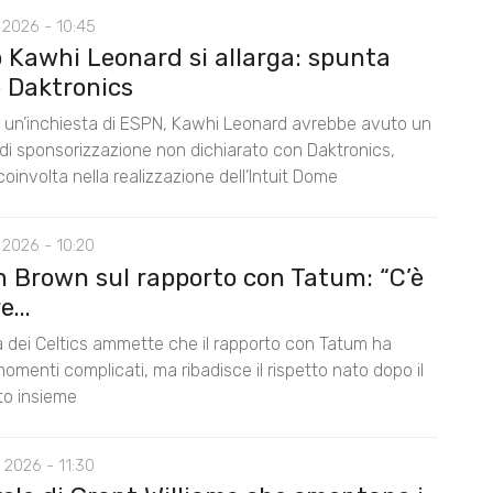
 2026 - 10:45
o Kawhi Leonard si allarga: spunta
 Daktronics
un’inchiesta di ESPN, Kawhi Leonard avrebbe avuto un
di sponsorizzazione non dichiarato con Daktronics,
oinvolta nella realizzazione dell’Intuit Dome
 2026 - 10:20
n Brown sul rapporto con Tatum: “C’è
...
la dei Celtics ammette che il rapporto con Tatum ha
omenti complicati, ma ribadisce il rispetto nato dopo il
nto insieme
 2026 - 11:30