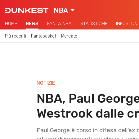
NBA
HOME
NEWS
FANTA NBA
STATISTICHE
INFORTUNI
Più recenti
Fantabasket
Mercato
NOTIZIE
NBA, Paul George
Westrook dalle cr
Paul George è corso in difesa dell’e
vittima di incessanti critiche sui soci