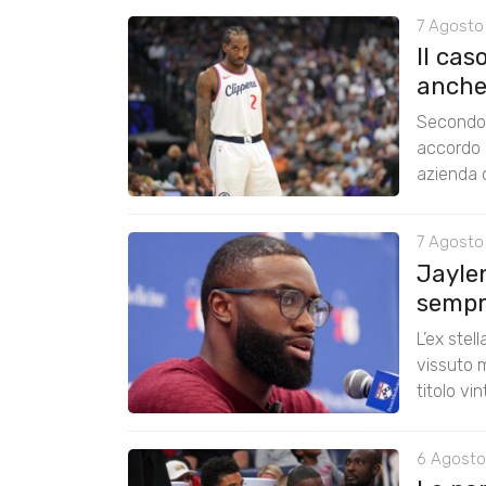
7 Agosto
Il cas
anche
Secondo 
accordo 
azienda c
7 Agosto
Jayle
sempre
L’ex stel
vissuto m
titolo vi
6 Agosto