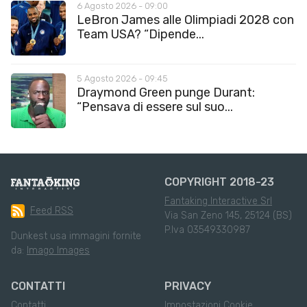
6 Agosto 2026 - 09:00
LeBron James alle Olimpiadi 2028 con
Team USA? “Dipende...
5 Agosto 2026 - 09:45
Draymond Green punge Durant:
“Pensava di essere sul suo...
COPYRIGHT 2018-23
Fantaking Interactive Srl
Feed RSS
Via San Zeno 145, 25124 (BS)
P.Iva 03549330987
Dunkest usa immagini fornite
da:
Imago Images
CONTATTI
PRIVACY
Contatti
Impostazioni Cookie