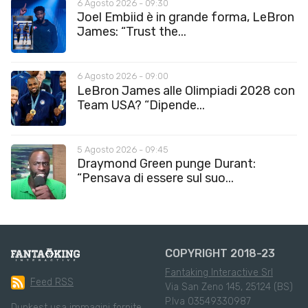
6 Agosto 2026 - 09:30
Joel Embiid è in grande forma, LeBron
James: “Trust the...
6 Agosto 2026 - 09:00
LeBron James alle Olimpiadi 2028 con
Team USA? “Dipende...
5 Agosto 2026 - 09:45
Draymond Green punge Durant:
“Pensava di essere sul suo...
COPYRIGHT 2018-23
Fantaking Interactive Srl
Feed RSS
Via San Zeno 145, 25124 (BS)
P.Iva 03549330987
Dunkest usa immagini fornite