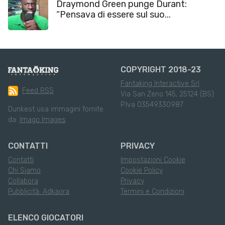
Draymond Green punge Durant:
“Pensava di essere sul suo...
COPYRIGHT 2018-23
Fantaking Interactive Srl
Feed RSS
Via San Zeno 145, 25124 (BS)
P.Iva 03549330987
Dunkest usa immagini fornite
da:
Imago Images
CONTATTI
PRIVACY
Contatti
Impostazioni Cookie
Chi Siamo
Cookie Policy
Collabora
Privacy
Pubblicità: Adkaora
Termini e Condizioni
ELENCO GIOCATORI