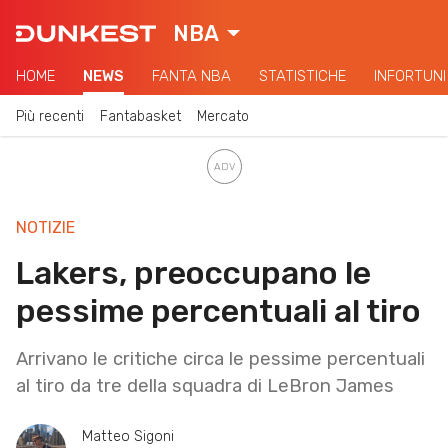
NBA
HOME
NEWS
FANTA NBA
STATISTICHE
INFORTUNI
Più recenti
Fantabasket
Mercato
NOTIZIE
Lakers, preoccupano le
pessime percentuali al tiro
Arrivano le critiche circa le pessime percentuali
al tiro da tre della squadra di LeBron James
Matteo Sigoni