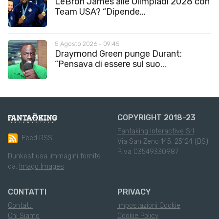
LeBron James alle Olimpiadi 2028 con
Team USA? “Dipende...
5 Agosto 2026 - 09:45
Draymond Green punge Durant:
“Pensava di essere sul suo...
COPYRIGHT 2018-23
Fantaking Interactive Srl
Feed RSS
Via San Zeno 145, 25124 (BS)
P.Iva 03549330987
Dunkest usa immagini fornite
da:
Imago Images
CONTATTI
PRIVACY
Contatti
Impostazioni Cookie
Chi Siamo
Cookie Policy