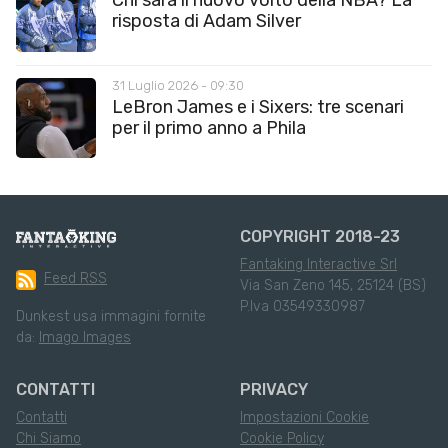
Chi sarà il nuovo volto della NBA? La
risposta di Adam Silver
31 Luglio 2026 - 09:30
LeBron James e i Sixers: tre scenari
per il primo anno a Phila
COPYRIGHT 2018-23
Fantaking Interactive Srl
Feed RSS
Via San Zeno 145, 25124 (BS)
P.Iva 03549330987
Dunkest usa immagini fornite
da:
Imago Images
CONTATTI
PRIVACY
Contatti
Impostazioni Cookie
Chi Siamo
Cookie Policy