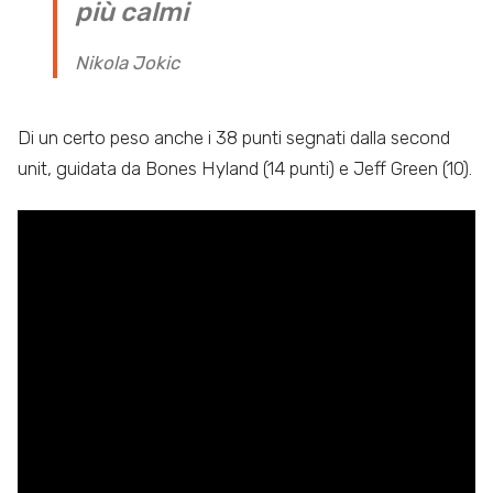
più calmi
Nikola Jokic
Di un certo peso anche i 38 punti segnati dalla second
unit, guidata da Bones Hyland (14 punti) e Jeff Green (10).