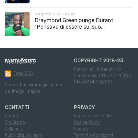
5 Agosto 2026 - 09:45
Draymond Green punge Durant:
“Pensava di essere sul suo...
COPYRIGHT 2018-23
Fantaking Interactive Srl
Feed RSS
Via San Zeno 145, 25124 (BS)
P.Iva 03549330987
Dunkest usa immagini fornite
da:
Imago Images
CONTATTI
PRIVACY
Contatti
Impostazioni Cookie
Chi Siamo
Cookie Policy
Collabora
Privacy
Pubblicità: Adkaora
Termini e Condizioni