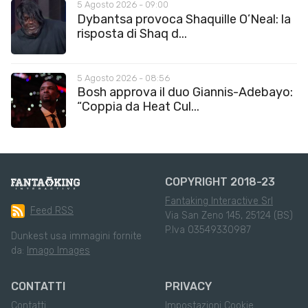
5 Agosto 2026 - 09:00
Dybantsa provoca Shaquille O’Neal: la
risposta di Shaq d...
5 Agosto 2026 - 08:56
Bosh approva il duo Giannis-Adebayo:
“Coppia da Heat Cul...
COPYRIGHT 2018-23
Fantaking Interactive Srl
Feed RSS
Via San Zeno 145, 25124 (BS)
P.Iva 03549330987
Dunkest usa immagini fornite
da:
Imago Images
CONTATTI
PRIVACY
Contatti
Impostazioni Cookie