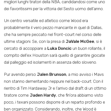
migliori lunghi tiratori della NBA, candidandosi come uno
dei favoritissimi per la vittoria del Sesto uomo dell’anno.
Un centro versatile ed atletico come Wood era
probabilmente il vero pezzo mancante in quel di Dallas,
che ha sempre peccato nel front-court nel corso delle
ultime stagioni. Se, con la presa di
JaVale McGee
, si è
cercato di accoppiare a
Luka Doncic
un buon rollante, il
compito dell’ex Houston sarà quello di garantire giocate
dal palleggio ed isolamenti in assenza dello sloveno.
Pur avendo perso
Jalen Brunson
, a mio avviso i Mavs
non stanno demeritando neppure nel back-court. Con il
rientro di Tim Hardaway Jr e l’arrivo dal draft di un ottimo
tiratore come
Jaden Hardy
, che fin’ora abbiamo visto
poco, i texani possono disporre di un reparto profondo e
ben organizzato. Considerando, inoltre, che Wood è