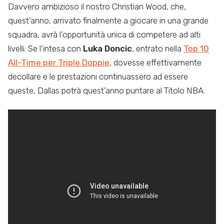
Davvero ambizioso il nostro Christian Wood, che,
quest’anno, arrivato finalmente a giocare in una grande
squadra, avrà l’opportunità unica di competere ad alti
livelli. Se l’intesa con
Luka Doncic
, entrato nella
Top 10
All-Time per Triple Doppie
,
dovesse effettivamente
decollare e le prestazioni continuassero ad essere
queste, Dallas potrà quest’anno puntare al Titolo NBA.