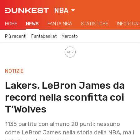
NBA
HOME
NEWS
FANTA NBA
STATISTICHE
INFORTUNI
Più recenti
Fantabasket
Mercato
NOTIZIE
Lakers, LeBron James da
record nella sconfitta coi
T’Wolves
1135 partite con almeno 20 punti: nessuno
come LeBron James nella storia della NBA, ma i