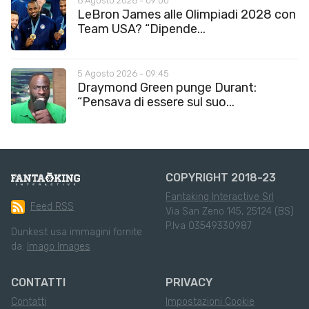
6 Agosto 2026 - 09:00
LeBron James alle Olimpiadi 2028 con
Team USA? “Dipende...
5 Agosto 2026 - 09:45
Draymond Green punge Durant:
“Pensava di essere sul suo...
COPYRIGHT 2018-23
Fantaking Interactive Srl
Feed RSS
Via San Zeno 145, 25124 (BS)
P.Iva 03549330987
Dunkest usa immagini fornite
da:
Imago Images
CONTATTI
PRIVACY
Contatti
Impostazioni Cookie