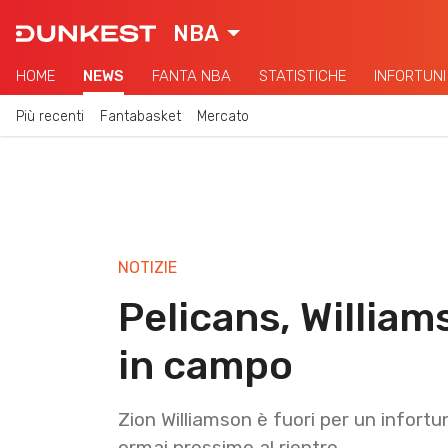
NBA
HOME
NEWS
FANTA NBA
STATISTICHE
INFORTUNI
Più recenti
Fantabasket
Mercato
NOTIZIE
Pelicans, William
in campo
Zion Williamson è fuori per un infort
ormai prossimo al rientro