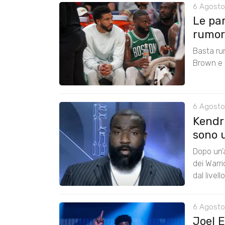
6 Agosto
Le pa
rumors
Basta ru
Brown e r
6 Agosto
Kendri
sono u
Dopo un’a
dei Warr
dal livel
6 Agosto
Joel 