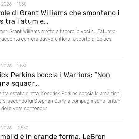
 2026 - 11:30
role di Grant Williams che smontano i
 tra Tatum e...
mor: Grant Williams mette a tacere le voci su Tatum e
acconta com’era davvero il loro rapporto ai Celtics
 2026 - 10:30
ck Perkins boccia i Warriors: “Non
na squadr...
ltra estate piatta, Kendrick Perkins boccia le ambizioni
iors: secondo lui Stephen Curry e compagni sono lontani
lo delle vere contender
 2026 - 09:30
Embiid è in grande forma, LeBron