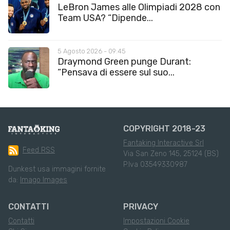
LeBron James alle Olimpiadi 2028 con
Team USA? “Dipende...
5 Agosto 2026 - 09:45
Draymond Green punge Durant:
“Pensava di essere sul suo...
COPYRIGHT 2018-23
Fantaking Interactive Srl
Feed RSS
Via San Zeno 145, 25124 (BS)
P.Iva 03549330987
Dunkest usa immagini fornite
da:
Imago Images
CONTATTI
PRIVACY
Contatti
Impostazioni Cookie