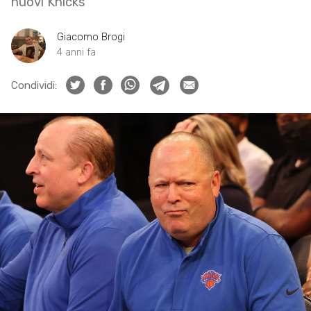
nuovi Knicks
Giacomo Brogi
4 anni fa
Condividi: