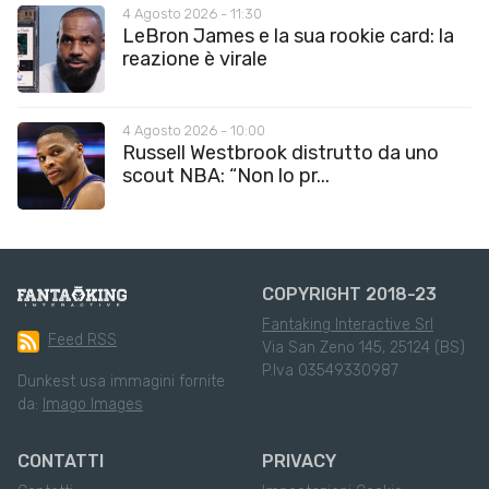
4 Agosto 2026 - 11:30
LeBron James e la sua rookie card: la
reazione è virale
4 Agosto 2026 - 10:00
Russell Westbrook distrutto da uno
scout NBA: “Non lo pr...
COPYRIGHT 2018-23
Fantaking Interactive Srl
Feed RSS
Via San Zeno 145, 25124 (BS)
P.Iva 03549330987
Dunkest usa immagini fornite
da:
Imago Images
CONTATTI
PRIVACY