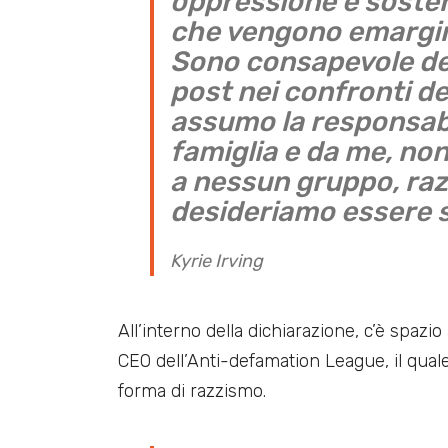
oppressione e soste
che vengono emargina
Sono consapevole del
post nei confronti de
assumo la responsabil
famiglia e da me, no
a nessun gruppo, razz
desideriamo essere so
Kyrie Irving
All’interno della dichiarazione, c’è spazi
CEO dell’Anti-defamation League, il qual
forma di razzismo.