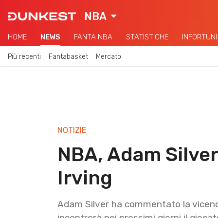
NBA
HOME
NEWS
FANTA NBA
STATISTICHE
INFORTUNI
Più recenti
Fantabasket
Mercato
NOTIZIE
NBA, Adam Silver
Irving
Adam Silver ha commentato la vicend
incontrerà nei prossimi giorni il gioca