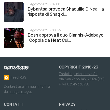
5 Agosto 2026 - 09:00
Dybantsa provoca Shaquille O’Neal: la
risposta di Shaq d...
5 Agosto 2026 - 08:56
Bosh approva il duo Giannis-Adebayo:
“Coppia da Heat Cul...
COPYRIGHT 2018-23
Fantaking Interactive Srl
Feed RSS
Via San Zeno 145, 25124 (BS)
P.Iva 03549330987
Dunkest usa immagini fornite
da:
Imago Images
CONTATTI
PRIVACY