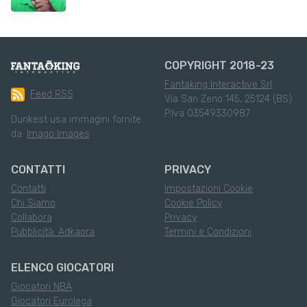
COPYRIGHT 2018-23
Fantaking Interactive Srl
Feed RSS
Via San Zeno 145, 25124 (BS)
P.Iva 03549330987
Dunkest usa immagini fornite
da:
Imago Images
CONTATTI
PRIVACY
Contatti
Impostazioni Cookie
Chi Siamo
Cookie Policy
Collabora
Privacy
Pubblicità: Adkaora
Termini e Condizioni
ELENCO GIOCATORI
Giocatori NBA
Giocatori Eurolega