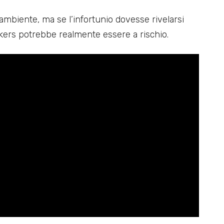
ambiente, ma se l’infortunio dovesse rivelarsi
akers potrebbe realmente essere a rischio.