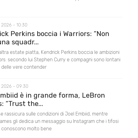
 2026 - 10:30
ck Perkins boccia i Warriors: “Non
na squadr...
ltra estate piatta, Kendrick Perkins boccia le ambizioni
iors: secondo lui Stephen Curry e compagni sono lontani
lo delle vere contender
 2026 - 09:30
Embiid è in grande forma, LeBron
 “Trust the...
e rassicura sulle condizioni di Joel Embiid, mentre
ames gli dedica un messaggio su Instagram che i tifosi
s conoscono molto bene