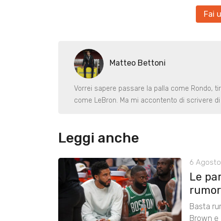
Fai 
Matteo Bettoni
Vorrei sapere passare la palla come Rondo, ti
come LeBron. Ma mi accontento di scrivere di 
Leggi anche
6 Agosto
Le pa
rumors
Basta ru
Brown e r