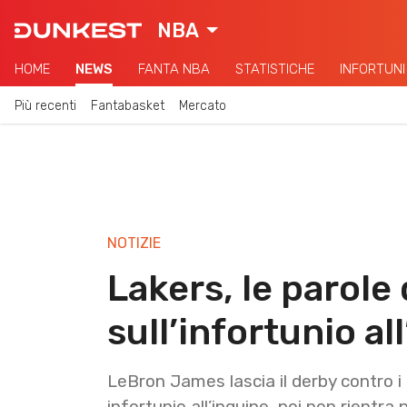
NBA
HOME
NEWS
FANTA NBA
STATISTICHE
INFORTUNI
Più recenti
Fantabasket
Mercato
NOTIZIE
Lakers, le parol
sull’infortunio al
LeBron James lascia il derby contro i
infortunio all’inguine, poi non rientra