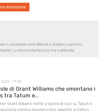
una donazione
rare in acrobazia come Belinelli e andare a canestro
basket. La tribuna stampa è la mia mattonella.
 2026 - 11:30
role di Grant Williams che smontano i
 tra Tatum e...
mor: Grant Williams mette a tacere le voci su Tatum e
acconta com’era davvero il loro rapporto ai Celtics