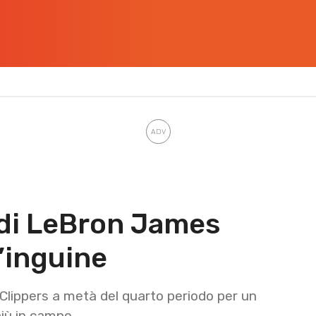
e di LeBron James
l’inguine
 Clippers a metà del quarto periodo per un
 più in campo