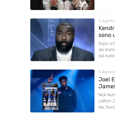
6 Agosto
Kendri
sono u
Dopo un’a
dei Warr
dal livel
6 Agosto
Joel 
James:
Nick Nurs
LeBron J
dei 76er