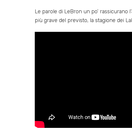
Le parole di LeBron un po’ rassicurano l’
più grave del previsto, la stagione dei L