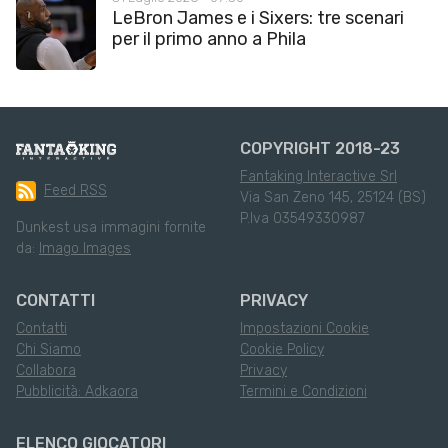
LeBron James e i Sixers: tre scenari
per il primo anno a Phila
COPYRIGHT 2018-23
Fantaking Interactive Srl
Feed RSS
Via San Zeno 145, 25124 (BS)
P.Iva 03549330987
Dunkest usa immagini fornite
da:
Imago Images
CONTATTI
PRIVACY
Contatti
Impostazioni Cookie
Chi Siamo
Cookie Policy
Collabora
Privacy
Pubblicità: Adkaora
Termini e Condizioni
ELENCO GIOCATORI