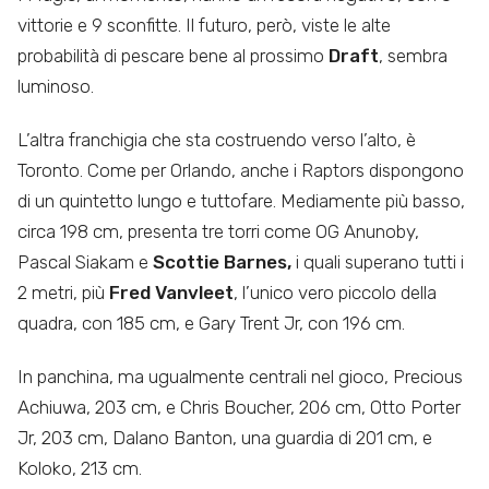
vittorie e 9 sconfitte. Il futuro, però, viste le alte
probabilità di pescare bene al prossimo
Draft
, sembra
luminoso.
L’altra franchigia che sta costruendo verso l’alto, è
Toronto. Come per Orlando, anche i Raptors dispongono
di un quintetto lungo e tuttofare. Mediamente più basso,
circa 198 cm, presenta tre torri come OG Anunoby,
Pascal Siakam e
Scottie Barnes,
i quali superano tutti i
2 metri, più
Fred Vanvleet
, l’unico vero piccolo della
quadra, con 185 cm, e Gary Trent Jr, con 196 cm.
In panchina, ma ugualmente centrali nel gioco, Precious
Achiuwa, 203 cm, e Chris Boucher, 206 cm, Otto Porter
Jr, 203 cm, Dalano Banton, una guardia di 201 cm, e
Koloko, 213 cm.