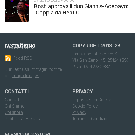
5 Agosto 2026 - 08:56
Bosh approva il duo Giannis-Adebayo:
“Coppia da Heat Cul...
COPYRIGHT 2018-23
Fantaking Interactive Srl
Feed RSS
Via San Zeno 145, 25124 (BS)
P.Iva 03549330987
Dunkest usa immagini fornite
da:
Imago Images
CONTATTI
PRIVACY
Contatti
Impostazioni Cookie
Chi Siamo
Cookie Policy
Collabora
Privacy
Pubblicità: Adkaora
Termini e Condizioni
ELENCO GIOCATORI