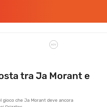
osta tra Ja Morant e
del gioco che Ja Morant deve ancora
ei Grizzlies