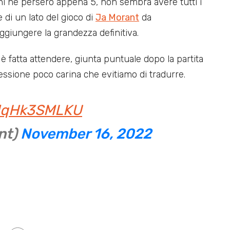
gni ne persero appena 5, non sembra avere tutti i
 di un lato del gioco di
Ja Morant
da
aggiungere la grandezza definitiva.
i è fatta attendere, giunta puntuale dopo la partita
essione poco carina che evitiamo di tradurre.
/dqHk3SMLKU
nt)
November 16, 2022