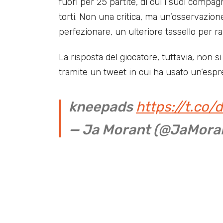
fuori per 25 partite, di cui i suoi compa
torti. Non una critica, ma un’osservazione
perfezionare, un ulteriore tassello per r
La risposta del giocatore, tuttavia, non s
tramite un tweet in cui ha usato un’espr
kneepads
https://t.co
— Ja Morant (@JaMora