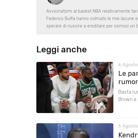
Avvicinatomi al basket NBA relativamente tardi, 
Federico Buffa hanno colmato le mie lacune e
sperare di riuscire a ereditare per osmosi un b
Leggi anche
6 Agosto
Le pa
rumors
Basta ru
Brown e r
6 Agosto
Kendri