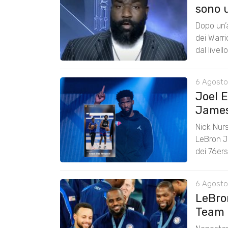
sono u
Dopo un’a
dei Warr
dal livel
6 Agosto
Joel 
James:
Nick Nurs
LeBron J
dei 76er
6 Agosto
LeBro
Team 