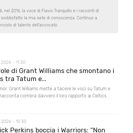
nel 2016, la voce di Flavio Tranquillo e i racconti di
 soddisfatto la mia sete di conoscenza. Continuo a
riciolo di talento dell’avvocato
 2026 - 11:30
role di Grant Williams che smontano i
 tra Tatum e...
mor: Grant Williams mette a tacere le voci su Tatum e
acconta com’era davvero il loro rapporto ai Celtics
 2026 - 10:30
ck Perkins boccia i Warriors: “Non