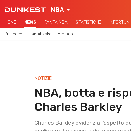
NBA
HOME
NEWS
FANTA NBA
STATISTICHE
INFORTUNI
Più recenti
Fantabasket
Mercato
NOTIZIE
NBA, botta e risp
Charles Barkley
Charles Barkley evidenzia l’aspetto 
migliorare. La risposta del giocatore d