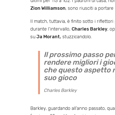
ultimi per 113 a 102. I padroni di casa, n
Zion Williamson
, sono riusciti a portare
Il match, tuttavia, è finito sotto i rifletto
durante l’intervallo,
Charles Barkley
, o
su
Ja Morant,
stuzzicandolo.
Il prossimo passo per
rendere migliori i gi
che questo aspetto n
suo gioco
Charles Barkley
Barkley, guardando all’anno passato, qua