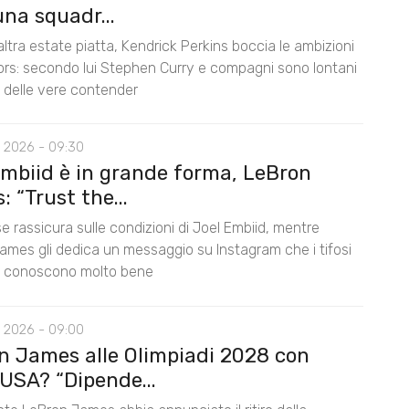
na squadr...
ltra estate piatta, Kendrick Perkins boccia le ambizioni
iors: secondo lui Stephen Curry e compagni sono lontani
lo delle vere contender
 2026 - 09:30
Embiid è in grande forma, LeBron
 “Trust the...
e rassicura sulle condizioni di Joel Embiid, mentre
ames gli dedica un messaggio su Instagram che i tifosi
s conoscono molto bene
 2026 - 09:00
n James alle Olimpiadi 2028 con
USA? “Dipende...