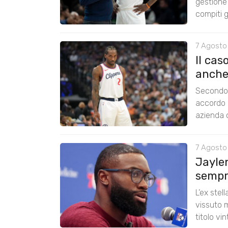
gestione 
compiti g
7 Agosto
Il cas
anche
Secondo 
accordo 
azienda c
7 Agosto
Jayle
sempre
L’ex stel
vissuto m
titolo vi