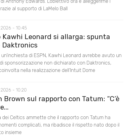
di Anthony Edwards. L’obiettivo ora è alleggerirne i
razie al supporto di LaMelo Ball
 2026 - 10:45
o Kawhi Leonard si allarga: spunta
 Daktronics
un’inchiesta di ESPN, Kawhi Leonard avrebbe avuto un
di sponsorizzazione non dichiarato con Daktronics,
oinvolta nella realizzazione dell’Intuit Dome
 2026 - 10:20
n Brown sul rapporto con Tatum: “C’è
...
la dei Celtics ammette che il rapporto con Tatum ha
omenti complicati, ma ribadisce il rispetto nato dopo il
nto insieme