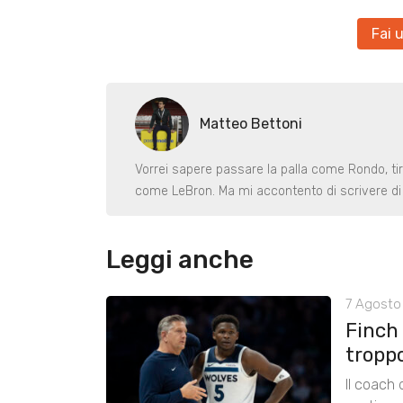
Fai 
Matteo Bettoni
Vorrei sapere passare la palla come Rondo, ti
come LeBron. Ma mi accontento di scrivere di 
Leggi anche
7 Agosto 
Finch
tropp
Il coach