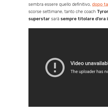
sembra essere quello definitivo,
dopo tan
scorse settimane, tanto che coach
Tyro
superstar
sarà
sempre titolare d’ora i